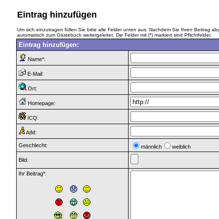
Eintrag hinzufügen
Um sich einzutragen füllen Sie bitte alle Felder unten aus. Nachdem Sie Ihren Beitrag a
automatisch zum Gästebuch weitergeleitet. Die Felder mit (*) markiert sind Pflichtfelder.
Eintrag hinzufügen:
Name*:
E-Mail:
Ort:
Homepage:
ICQ:
AIM:
Geschlecht:
männlich
weiblich
Bild:
Ihr Beitrag*: